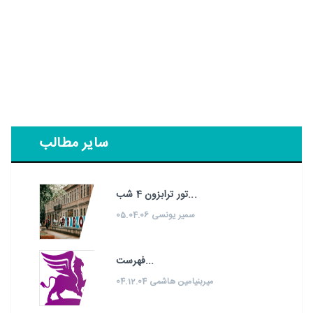
سایر مطالب
تور ترابزون 4 شب...
سمیر یونسی 05.04.06
فهرست...
میربنیامین هاشمی 04.12.04