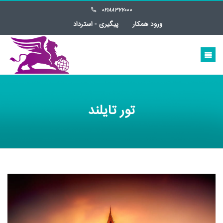
02188377000
ورود همکار
پیگیری - استرداد
تور تایلند